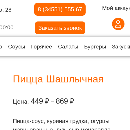
Мой аккау
8 (34551) 555 67
о, 28
00:00
Заказать звонок
о
Соусы
Горячее
Салаты
Бургеры
Закуск
Пицца Шашлычная
449
₽
869
₽
Цена:
–
Пицца-соус, куриная грудка, огурцы
маринованные, лук, сыр моцарелла